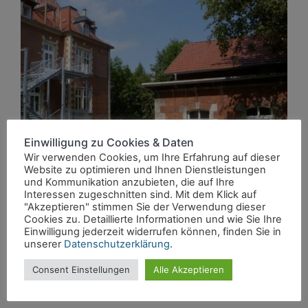
Einwilligung zu Cookies & Daten
Wir verwenden Cookies, um Ihre Erfahrung auf dieser
Website zu optimieren und Ihnen Dienstleistungen
und Kommunikation anzubieten, die auf Ihre
Interessen zugeschnitten sind. Mit dem Klick auf
Die Immobilie liegt in einem der schönsten Wohngebiete
"Akzeptieren" stimmen Sie der Verwendung dieser
Cookies zu. Detaillierte Informationen und wie Sie Ihre
Weimars mit 1920er Jahre-Bebauung nahe der Marie-
Einwilligung jederzeit widerrufen können, finden Sie in
Seebach-Stiftung (Tiefurter Allee 6). Es handelt sich hierbei
unserer
Datenschutzerklärung
.
um ein Kulturdenkmal im Stil der N [...]
Consent Einstellungen
Alle Akzeptieren