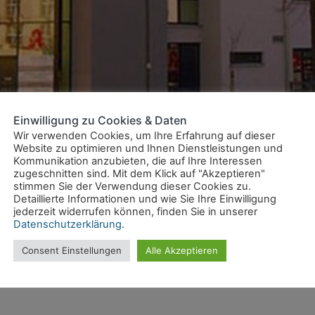
Einwilligung zu Cookies & Daten
Wir verwenden Cookies, um Ihre Erfahrung auf dieser
Website zu optimieren und Ihnen Dienstleistungen und
Kommunikation anzubieten, die auf Ihre Interessen
zugeschnitten sind. Mit dem Klick auf "Akzeptieren"
stimmen Sie der Verwendung dieser Cookies zu.
e, am neu gestalteten Rudolphsplatz, wurde ein moderner Eckbau m
Detaillierte Informationen und wie Sie Ihre Einwilligung
jederzeit widerrufen können, finden Sie in unserer
errichtet. Im Sommer 2012 wurden die Räumlichkeiten an Praxen mi
Datenschutzerklärung
.
schoss befindet sich eine Apotheke. Darüber hinaus befinden sich 
Consent Einstellungen
Alle Akzeptieren
ich anteilig im Bestand der Tischler & Klaus Gruppe.