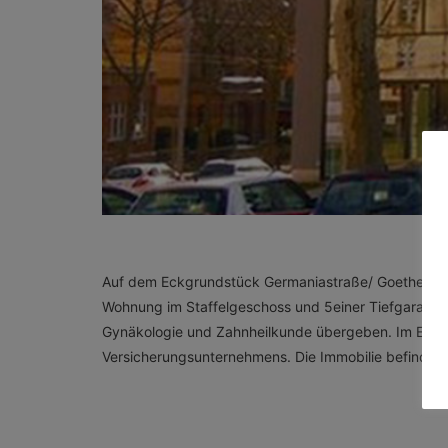
Auf dem Eckgrundstück Germaniastraße/ Goethestraß
Wohnung im Staffelgeschoss und 5einer Tiefgarage, 
Gynäkologie und Zahnheilkunde übergeben. Im Erdge
Versicherungsunternehmens. Die Immobilie befindet s