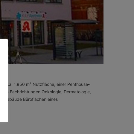
it ca. 1.850 m² Nutzfläche, einer Penthouse-
t den Fachrichtungen Onkologie, Dermatologie,
im Gebäude Büroflächen eines