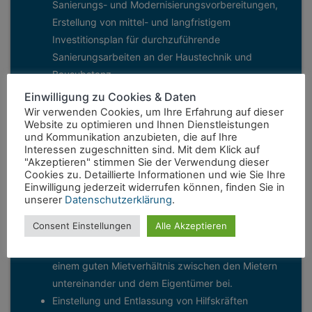
Sanierungs- und Modernisierungsvorbereitungen,
Erstellung von mittel- und langfristigem
Investitionsplan für durchzuführende
Sanierungsarbeiten an der Haustechnik und
Bausubstanz
Verwaltung und Prüfung von Wartungs- und
Einwilligung zu Cookies & Daten
Serviceverträge (z.B.: Fahrstuhl, Rauchabzug)
Wir verwenden Cookies, um Ihre Erfahrung auf dieser
Website zu optimieren und Ihnen Dienstleistungen
Gewährleistungsverfolgung
und Kommunikation anzubieten, die auf Ihre
Einholen von Angeboten
Interessen zugeschnitten sind. Mit dem Klick auf
Angebotsprüfungen: Rechnerische und sachliche
"Akzeptieren" stimmen Sie der Verwendung dieser
Cookies zu. Detaillierte Informationen und wie Sie Ihre
Prüfung auf Übereinstimmung
Einwilligung jederzeit widerrufen können, finden Sie in
Vergabe von Reparaturaufträgen: Klein- und
unserer
Datenschutzerklärung
.
Großreparaturen im Rahmen der
Consent Einstellungen
Alle Akzeptieren
Verwalterbefugnisse, eine kurze Reaktionszeit bei
Reparaturen verhindert weitere Kosten und trägt zu
einem guten Mietverhältnis zwischen den Mietern
untereinander und dem Eigentümer bei.
Einstellung und Entlassung von Hilfskräften